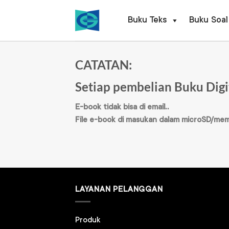
Skip
to
Buku Teks
Buku Soal
content
CATATAN:
S
etiap pembelian Buku Digi
E-book tidak bisa di email..
File e-book di masukan dalam microSD/memo
LAYANAN PELANGGAN
Produk