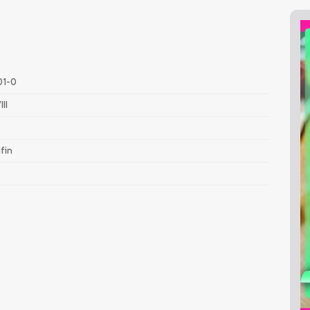
01-0
II
fin