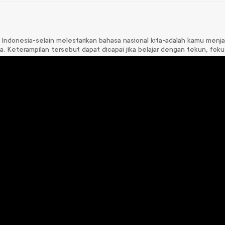
 Indonesia-selain melestarikan bahasa nasional kita-adalah kamu menja
. Keterampilan tersebut dapat dicapai jika belajar dengan tekun, foku
a Inggris VIII
Pendidikan Pancasila
Matematika VIII
VIII
p
75.000
Rp
87.000
Rp
75.000