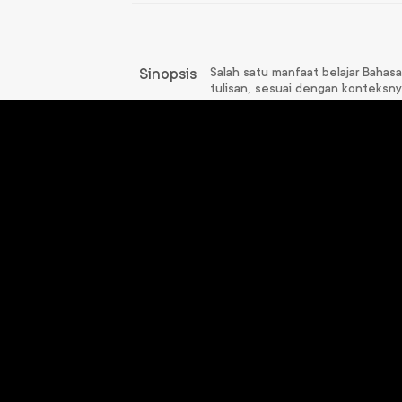
Salah satu manfaat belajar Bahasa
Sinopsis
tulisan, sesuai dengan konteksnya
menyerah.
Produk
Terkait
Informatika VIII
Bahas
Rp
73.000
R