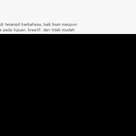
di terampil berbahasa, baik lisan maupun
s pada tujuan, kreatif, dan tidak mudah
PJOK VIII
Pendidikan Agama
Islam dan Budi
Rp
79.000
Pekerti VIII
Rp
81.000