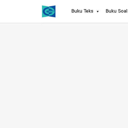
Skip
to
Buku Teks
Buku Soal
content