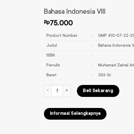
Bahasa Indonesia VIII
Rp
75.000
Product Number
:
GMP 410-07-22-2
Judul
:
Bahasa Indonesia VI
ISBN
:
Penulis
:
Muhamad Zainal Ari
Berat
:
306 Gr
Kuantitas Bahasa Indonesia VIII
Beli Sekarang
Informasi Selengkapnya