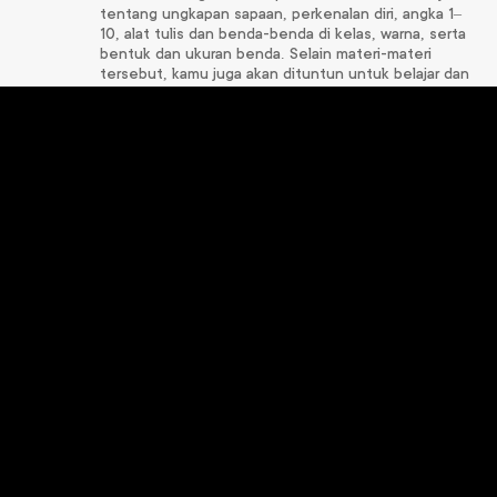
tentang ungkapan sapaan, perkenalan diri, angka 1–
10, alat tulis dan benda-benda di kelas, warna, serta
bentuk dan ukuran benda. Selain materi-materi
tersebut, kamu juga akan dituntun untuk belajar dan
mengaplikasikan perilaku baik yang sesuai dengan
nilai-nilai Pancasila.
Produk
Terkait
Matematika 2
Informatika 2
Rp
72.000
Rp
67.000