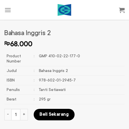
Skip
to
content
Bahasa Inggris 2
Rp
68.000
Product
:
GMP 410-02-22-177-0
Number
Judul
:
Bahasa Inggris 2
ISBN
:
978-602-01-2945-7
Penulis
:
Tanti Setiawati
Berat
:
295 gr
Kuantitas Bahasa Inggris 2
Beli Sekarang