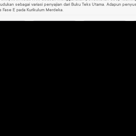
ukan sebagai variasi penyajian dari Buku Teks Utama. Adapun penyu
s Fase E pada Kurikulum Merdeka.
sa Arab 5
Matematika Kelas 1
Pendidikan Agama
Islam dan Budi
87.000
Rp
106.000
Pekerti Kelas IX
Rp
118.000
HUBUNGI KAMI
IKU