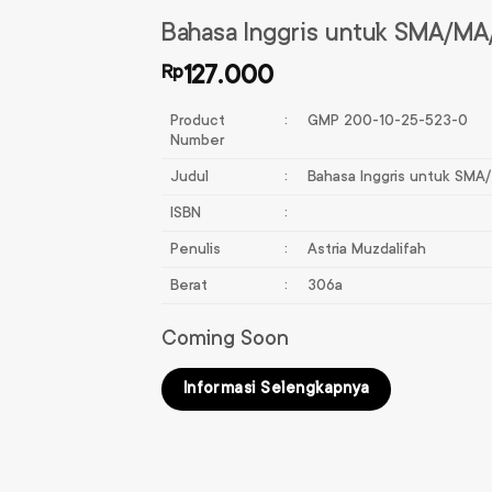
Bahasa Inggris untuk SMA/M
Rp
127.000
Product
:
GMP 200-10-25-523-0
Number
Judul
:
Bahasa Inggris untuk SM
ISBN
:
Penulis
:
Astria Muzdalifah
Berat
:
306a
Coming Soon
Informasi Selengkapnya