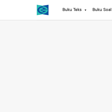
Skip
to
Buku Teks
Buku Soal
content