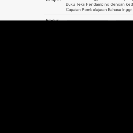
Buku Teks Pendamping dengan kedud
Capaian Pembelajaran Bahasa Inggri
Produk
Terkait
Pendidikan Jasmani,
Baha
Olahraga, dan
Rp
Kesehatan Kelas 1
Rp
113.000
LAYANAN PELANGGAN