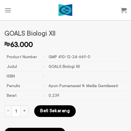
Skip
to
content
GOALS Biologi XII
Rp
63.000
Product Number
:
GMP 410-12-24-669-0
Judul
:
GOALS Biologi XII
ISBN
:
Penulis
:
Apon Purnamasari & Meilia Gemilawati
Berat
:
0,239
Kuantitas GOALS Biologi XII
Beli Sekarang