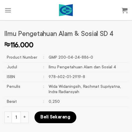
Skip
to
content
Ilmu Pengetahuan Alam & Sosial SD 4
Rp
116.000
Product Number
:
GMP 200-04-24-886-0
Judul
:
Ilmu Pengetahuan Alam dan Sosial 4
ISBN
:
978-602-01-2919-8
Penulis
:
Wida Widaningsih, Rachmat Supriyatna,
Indra Radiansyah
Berat
:
0,250
Kuantitas Ilmu Pengetahuan Alam & Sosial SD 4
Beli Sekarang