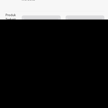
Produk
Terkait
Ilmu Pengetahuan Sosial
Pendidikan Agama Islam
IX
dan Budi Pekerti IX
Rp
115.000