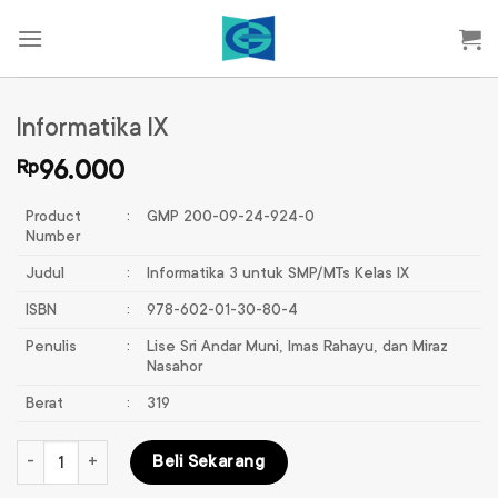
Skip
to
content
Informatika IX
Rp
96.000
Product
:
GMP 200-09-24-924-0
Number
Judul
:
Informatika 3 untuk SMP/MTs Kelas IX
ISBN
:
978-602-01-30-80-4
Penulis
:
Lise Sri Andar Muni, Imas Rahayu, dan Miraz
Nasahor
Berat
:
319
Kuantitas Informatika IX
Beli Sekarang