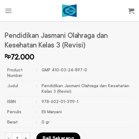
Skip
to
content
Pendidikan Jasmani Olahraga dan
Kesehatan Kelas 3 (Revisi)
Rp
72.000
Product
:
GMP 410-03-24-897-0
Number
Judul
:
Pendidikan Jasmani Olahraga dan Kesehatan
Kelas 3 (Revisi)
ISBN
:
978-602-01-3119-1
Penulis
:
Eli Maryani
Berat
:
0 gr
Kuantitas Pendidikan Jasmani Olahraga dan Kesehatan Kelas 3 (Revis
Beli Sekarang