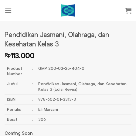
Skip
to
content
Pendidikan Jasmani, Olahraga, dan
Kesehatan Kelas 3
Rp
113.000
Product
:
GMP 200-03-25-404-0
Number
Judul
:
Pendidikan Jasmani, Olahraga, dan Kesehatan
Kelas 3 (Edisi Revisi)
ISBN
:
978-602-01-3313-3
Penulis
:
Eli Maryani
Berat
:
306
Coming Soon