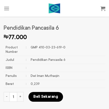
Skip
to
content
Pendidikan Pancasila 6
Rp
77.000
Product
:
GMP 410-03-23-619-0
Number
Judul
:
Pendidikan Pancasila 6
ISBN
:
Penulis
:
Dwi Iman Muthaqin
Berat
:
0,239
Kuantitas Pendidikan Pancasila 6
Beli Sekarang