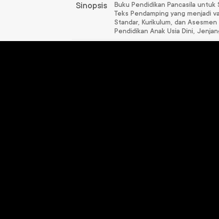
Buku Pendidikan Pancasila untuk 
Sinopsis
Teks Pendamping yang menjadi var
Standar, Kurikulum, dan Asesme
Pendidikan Anak Usia Dini, Jenja
Produk
Terkait
Pendidikan Jasmani
Bahasa
Olahraga dan
SD/
Kesehatan Kelas 6
R
Rp
102.000