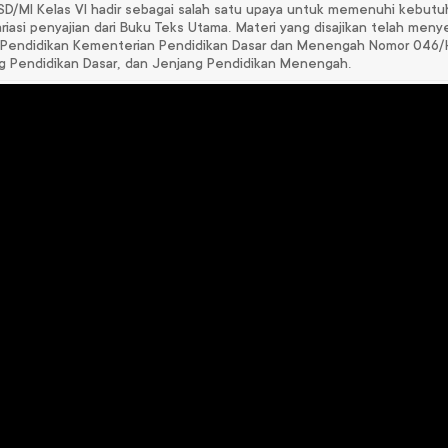
SD/MI Kelas VI hadir sebagai salah satu upaya untuk memenuhi kebutu
iasi penyajian dari Buku Teks Utama. Materi yang disajikan telah me
n Pendidikan Kementerian Pendidikan Dasar dan Menengah Nomor 046/
ng Pendidikan Dasar, dan Jenjang Pendidikan Menengah.
 Inggris untuk
Ilmu Pengetahuan
Bahasa Indonesia
MI Kelas VI
Alam dan Sosial
SD/MI Kelas 6
SD/MI Kelas VI
p
106.000
Rp
108.000