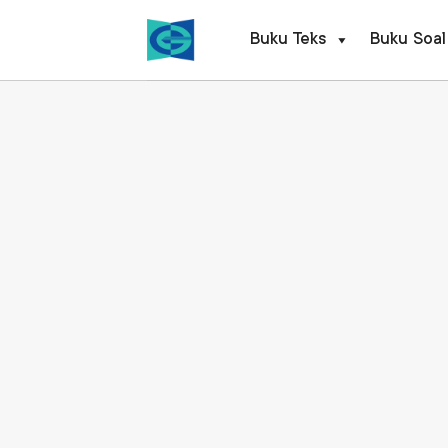
Skip
to
Buku Teks
Buku Soal
content