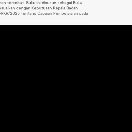
han tersebut. Buku ini disusun sebagai Buku
nyesuaikan dengan Keputusan Kepala Badan
H/KR/2025 tentang Capaian Pembelajaran pada
Bahasa Inggris 6
Pendidikan Pancasila
6
Rp
110.000