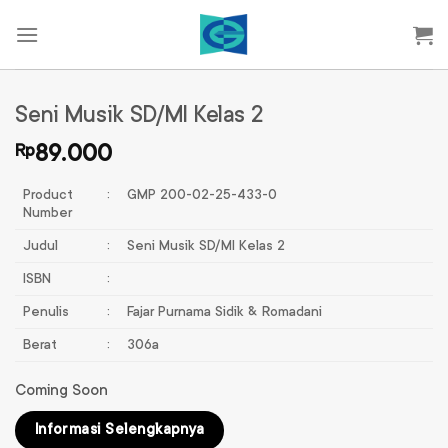
Skip
to
content
Seni Musik SD/MI Kelas 2
Rp
89.000
Product
:
GMP 200-02-25-433-0
Number
Judul
:
Seni Musik SD/MI Kelas 2
ISBN
:
Penulis
:
Fajar Purnama Sidik & Romadani
Berat
:
306a
Coming Soon
Informasi Selengkapnya