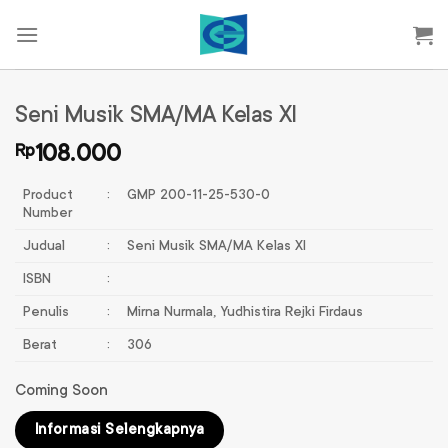
Skip
to
content
Seni Musik SMA/MA Kelas XI
Rp
108.000
Product
:
GMP 200-11-25-530-0
Number
Judual
:
Seni Musik SMA/MA Kelas XI
ISBN
:
Penulis
:
Mirna Nurmala, Yudhistira Rejki Firdaus
Berat
:
306
Coming Soon
Informasi Selengkapnya