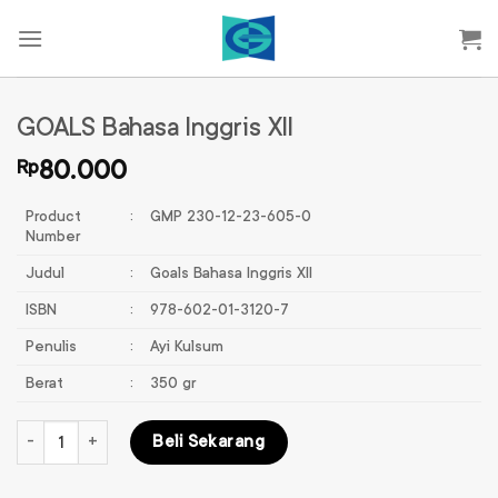
Skip
to
content
GOALS Bahasa Inggris XII
Rp
80.000
Product
:
GMP 230-12-23-605-0
Number
Judul
:
Goals Bahasa Inggris XII
ISBN
:
978-602-01-3120-7
Penulis
:
Ayi Kulsum
Berat
:
350 gr
Kuantitas GOALS Bahasa Inggris XII
Beli Sekarang