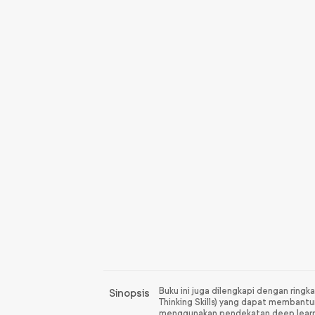
Buku ini juga dilengkapi dengan ringka
Sinopsis
Thinking Skills) yang dapat membantu
menggunakan pendekatan deep learn