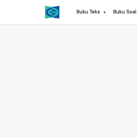
Skip
to
Buku Teks
Buku Soal
content