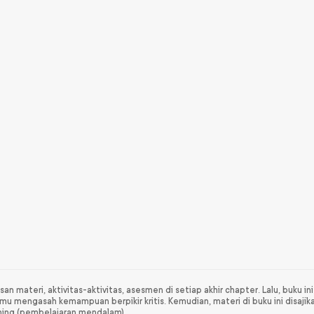
san materi, aktivitas-aktivitas, asesmen di setiap akhir chapter. Lalu, buku i
mu mengasah kemampuan berpikir kritis. Kemudian, materi di buku ini disaji
ing (pembelajaran mendalam).