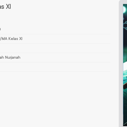
s XI
0
/MA Kelas XI
sah Nurjanah