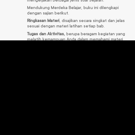
mengerjakan berbagai jenis soal Sejarah.
Mendukung Merdeka Belajar, buku ini dilengkapi
dengan sajian berikut.
Ringkasan Materi
, disajikan secara singkat dan jelas
sesuai dengan materi latihan setiap bab.
Tugas dan Aktivitas,
berupa beragam kegiatan yang
melatih kemampuan Anda dalam memahami materi
pembelajaran.
Jelajah Maya dan Info Sejarah
, sebagai pengayaan
untuk menambah wawasan Anda berkaitan dengan
materi yang dibahas.
Soal-soal latihan berbentuk soal
AKM (Asesmen
Kompetensi Minimum).
Soal HOTS (Higher Order Thinking Skills)
melatih Anda
untuk bernalar kritis.
Proyek Penguatan Profil Pelajar Pancasila, berupa
kegiatan yang menghasilkan karya tulis maupun
produk.
Selamat berlatih mengerjakan soal-soal! S
emoga
kehadiran buku ini dapat membantu Anda memenuhi
Capaian Pembelajaran dalam pelajaran Sejarah