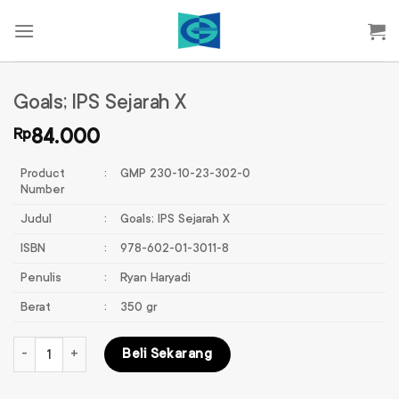
Skip
to
content
Goals; IPS Sejarah X
Rp
84.000
Product
:
GMP 230-10-23-302-0
Number
Judul
:
Goals; IPS Sejarah X
ISBN
:
978-602-01-3011-8
Penulis
:
Ryan Haryadi
Berat
:
350 gr
Kuantitas Goals; IPS Sejarah X
Beli Sekarang