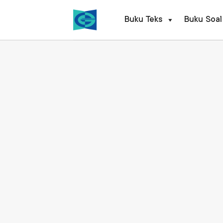
Skip
to
Buku Teks
Buku Soal
content