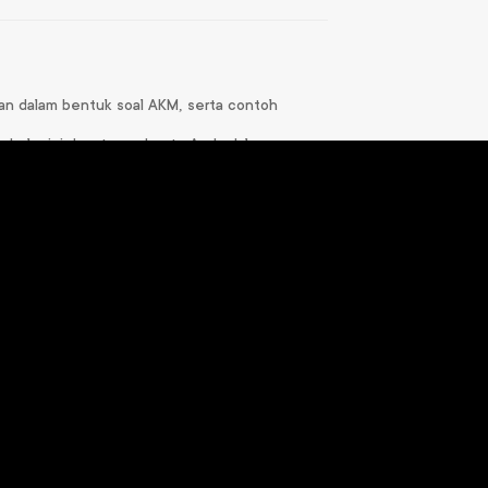
ikan dalam bentuk soal AKM, serta contoh
lam buku ini dapat membantu Anda dalam
Goals Bahasa
GOALS IPA Kimia
Indonesia X
SMA/MA Kelas X
Rp
80.000
Rp
87.000