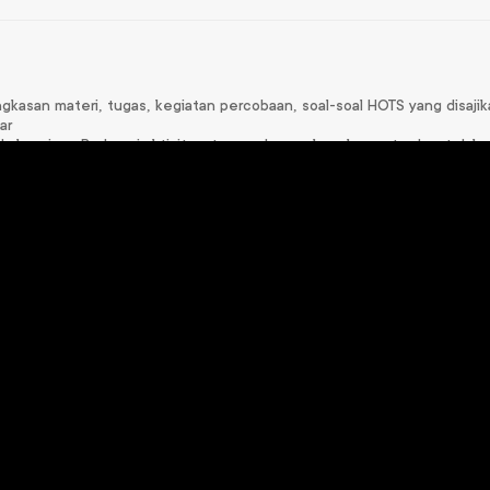
ingkasan materi, tugas, kegiatan percobaan, soal-soal HOTS yang disaj
ar
a lampiran. Berbagai aktivitas, tugas, dan soal-soal yang terdapat da
si
KIMIA.
ALS IPA Biologi X
GOALS IPS Ekonomi
Goals; IPS Sejarah X
untuk SMA Kelas X
Rp
94.000
Rp
84.000
Rp
84.000