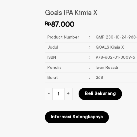
Goals IPA Kimia X
Rp
87.000
Product Number
:
GMP 230-10-24-968
Judul
:
GOALS Kimia X
ISBN
:
978-602-01-3009-5
Penulis
:
Iwan Rosadi
Berat
:
368
Kuantitas Goals IPA Kimia X
Beli Sekarang
Informasi Selengkapnya