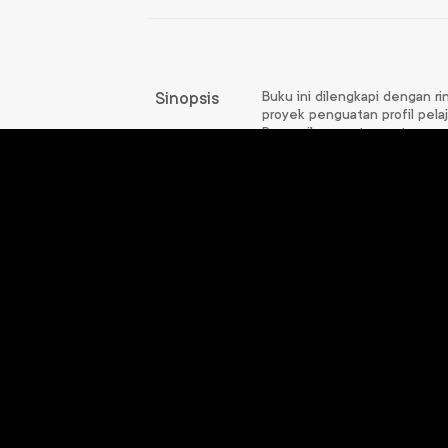
Buku ini dilengkapi dengan r
Sinopsis
proyek penguatan profil pelaj
Pancasila yang tercantum pad
mengasah dan mengeksplora
kemampuan dalam memahami 
Produk
Terkait
GOALS Bahasa
GO
Indonesia untuk
SMA/MA Kelas X